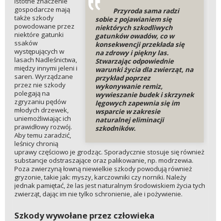
Istotne znaczenie
gospodarcze mają
Przyroda sama radzi
także szkody
sobie z pojawianiem się
powodowane przez
niektórych szkodliwych
niektóre gatunki
gatunków owadów, co w
ssaków
konsekwencji przekłada się
występujących w
na zdrowy i piękny las.
lasach Nadleśnictwa,
Stwarzając odpowiednie
między innymi jeleni i
warunki życia dla zwierząt, na
saren. Wyrządzane
przykład poprzez
przez nie szkody
wykonywanie remiz,
polegają na
wywieszanie budek i skrzynek
zgryzaniu pędów
lęgowych zapewnia się im
młodych drzewek,
wsparcie w zakresie
uniemożliwiając ich
naturalnej eliminacji
prawidłowy rozwój.
szkodników.
Aby temu zaradzić,
leśnicy chronią
uprawy częściowo je grodząc. Sporadycznie stosuje się również
substancje odstraszające oraz palikowanie, np. modrzewia.
Poza zwierzyną łowną niewielkie szkody powodują również
gryzonie, takie jak: myszy, karczowniki czy norniki. Należy
jednak pamiętać, że las jest naturalnym środowiskiem życia tych
zwierząt, dając im nie tylko schronienie, ale i pożywienie.
Szkody wywołane przez człowieka