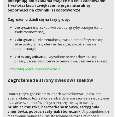
podejmują oni działania mające na celu zachowanie
trwałości lasu i zwiększenie jego naturalnej
odporności na czynniki szkodotwórcze.
Zagrożenia dzieli się na trzy grupy:
biotyczne
(np. szkodliwe owady, grzyby patogeniczne,
ssaki roślinożerne);
abiotyczne
– ekstremalne zjawiska atmosferyczne (np.
silne wiatry, śnieg, ulewne deszcze, wysokie i niskie
temperatury);
antropogeniczne
– wywołane przez człowieka (np.
pożary, zanieczyszczenia przemysłowe, zaśmiecanie lasu).
Przeczytaj więcej o ochronie lasu
Zagrożenia ze strony owadów i ssaków
Dominującym gatunkiem w lasach Nadleśnictwa Lipinki jest
sosna, dlatego też jest ona najbardziej narażona na negatywne
działanie szkodników leśnych. Najczęściej są to owady:
brudnica mniszka, barczatka sosnówka, strzygonia
choinówka, poproch cetyniak i borecznik.
Aby zapobiec ich
masowemu pojawianiu się stosowane są różne czynności