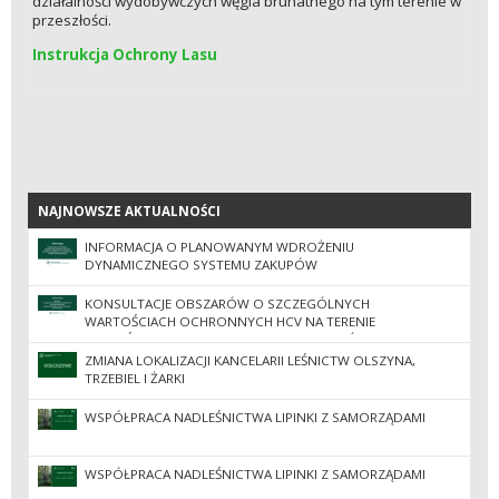
działalności wydobywczych węgla brunatnego na tym terenie w
przeszłości.
Instrukcja Ochrony Lasu
NAJNOWSZE AKTUALNOŚCI
NAJNOWSZE AKTUALNOŚCI
INFORMACJA O PLANOWANYM WDROŻENIU
DYNAMICZNEGO SYSTEMU ZAKUPÓW
KONSULTACJE OBSZARÓW O SZCZEGÓLNYCH
WARTOŚCIACH OCHRONNYCH HCV NA TERENIE
NADLEŚNICTW REGIONALNEJ DYREKCJI LASÓW
PAŃSTWOWYCH W ZIELONEJ GÓRZE
ZMIANA LOKALIZACJI KANCELARII LEŚNICTW OLSZYNA,
TRZEBIEL I ŻARKI
WSPÓŁPRACA NADLEŚNICTWA LIPINKI Z SAMORZĄDAMI
WSPÓŁPRACA NADLEŚNICTWA LIPINKI Z SAMORZĄDAMI