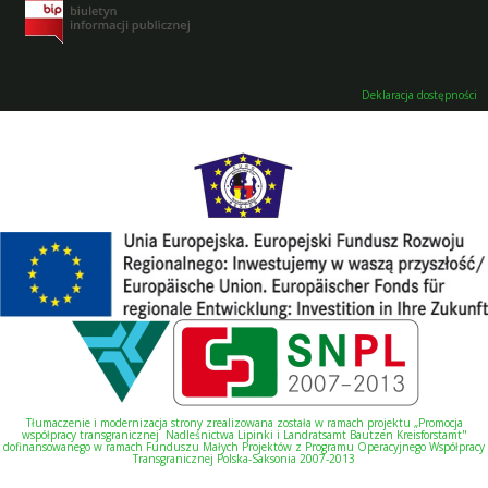
Deklaracja dostępności
Tłumaczenie i modernizacja strony zrealizowana została w ramach projektu „Promocja
współpracy transgranicznej Nadleśnictwa Lipinki i Landratsamt Bautzen Kreisforstamt"
dofinansowanego w ramach Funduszu Małych Projektów z Programu Operacyjnego Współpracy
Transgranicznej Polska-Saksonia 2007-2013