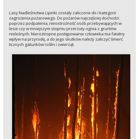
Lasy Nadleśnictwa Lipinki zostały zaliczone do I kategorii
zagrożenia pożarowego. Do pożarów najczęściej dochodzi
poprzez podpalenia, nieostrożność osób przebywających w
lesie czy w mniejszym stopniu przerzuty ognia z gruntów
nieleśnych. Nieroztropne postępowanie człowieka ma fatalny
wpływ na przyrodę, a do jego skutków należy zaliczyć śmierć
licznych gatunków roślin i zwierząt.