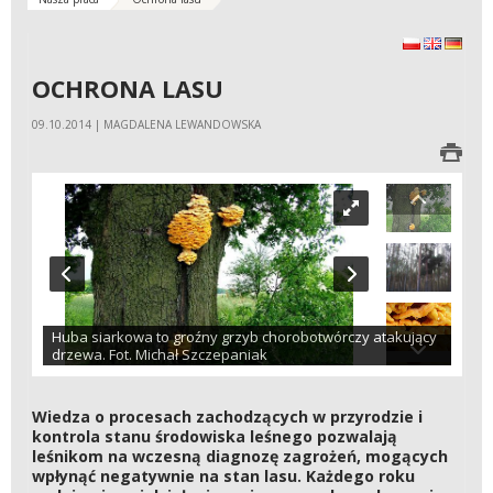
polski
English
Deuts
OCHRONA LASU
09.10.2014 | MAGDALENA LEWANDOWSKA
Huba siarkowa to groźny grzyb chorobotwórczy atakujący
drzewa. Fot. Michał Szczepaniak
Wiedza o procesach zachodzących w przyrodzie i
kontrola stanu środowiska leśnego pozwalają
leśnikom na wczesną diagnozę zagrożeń, mogących
wpłynąć negatywnie na stan lasu. Każdego roku