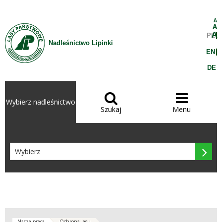
Przejdź do treści
A
A
A
PL
Nadleśnictwo Lipinki
EN
DE


Wybierz nadleśnictwo
Szukaj
Menu

Nasza praca
Ochrona lasu